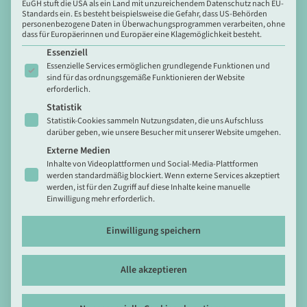
EuGH stuft die USA als ein Land mit unzureichendem Datenschutz nach EU-
Standards ein. Es besteht beispielsweise die Gefahr, dass US-Behörden
personenbezogene Daten in Überwachungsprogrammen verarbeiten, ohne
dass für Europäerinnen und Europäer eine Klagemöglichkeit besteht.
Newsletter
Es folgt eine Liste der Service-Gruppen, für die eine Einwill
Essenziell
Trage dich in meinen
Newsletter
Essenzielle Services ermöglichen grundlegende Funktionen und
sind für das ordnungsgemäße Funktionieren der Website
ein, um Impulse zum Umgang mit
erforderlich.
herausforderndem Verhalten zu erhalten.
Statistik
Statistik-Cookies sammeln Nutzungsdaten, die uns Aufschluss
darüber geben, wie unsere Besucher mit unserer Website umgehen.
Kontakt
Externe Medien
Inhalte von Videoplattformen und Social-Media-Plattformen
Schreibe mir eine
E-Mail
oder
werden standardmäßig blockiert. Wenn externe Services akzeptiert
werden, ist für den Zugriff auf diese Inhalte keine manuelle
eine Nachricht über das
Kontaktformular
.
Einwilligung mehr erforderlich.
Einwilligung speichern
Rechtliches
Impressum
Alle akzeptieren
Datenschutzerklärung