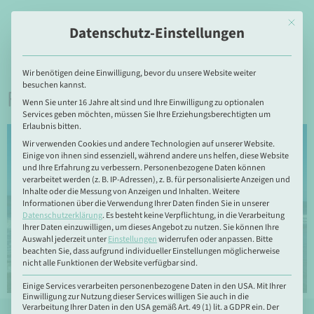
Katja Andergassen
Mit dies
Datenschutz-Einstellungen
Wir benötigen deine Einwilligung, bevor du unsere Website weiter
besuchen kannst.
Fun Facts über mich
Wenn Sie unter 16 Jahre alt sind und Ihre Einwilligung zu optionalen
Services geben möchten, müssen Sie Ihre Erziehungsberechtigten um
Erlaubnis bitten.
Wir verwenden Cookies und andere Technologien auf unserer Website.
Einige von ihnen sind essenziell, während andere uns helfen, diese Website
und Ihre Erfahrung zu verbessern.
Personenbezogene Daten können
verarbeitet werden (z. B. IP-Adressen), z. B. für personalisierte Anzeigen und
Inhalte oder die Messung von Anzeigen und Inhalten.
Weitere
Informationen über die Verwendung Ihrer Daten finden Sie in unserer
Datenschutzerklärung
.
Es besteht keine Verpflichtung, in die Verarbeitung
Ihrer Daten einzuwilligen, um dieses Angebot zu nutzen.
Sie können Ihre
Auswahl jederzeit unter
Einstellungen
widerrufen oder anpassen.
Bitte
beachten Sie, dass aufgrund individueller Einstellungen möglicherweise
nicht alle Funktionen der Website verfügbar sind.
Einige Services verarbeiten personenbezogene Daten in den USA. Mit Ihrer
Einwilligung zur Nutzung dieser Services willigen Sie auch in die
Verarbeitung Ihrer Daten in den USA gemäß Art. 49 (1) lit. a GDPR ein. Der