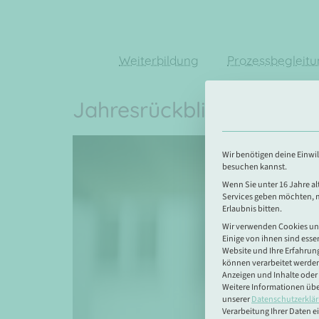
Weiterbildung
Prozessbegleit
Jahresrückblick 2025 – Sc
Wir benötigen deine Einwil
besuchen kannst.
Wenn Sie unter 16 Jahre al
Services geben möchten, 
Erlaubnis bitten.
Wir verwenden Cookies un
Einige von ihnen sind esse
Website und Ihre Erfahrung
können verarbeitet werden (
Anzeigen und Inhalte oder
Weitere Informationen übe
unserer
Datenschutzerklä
Verarbeitung Ihrer Daten e