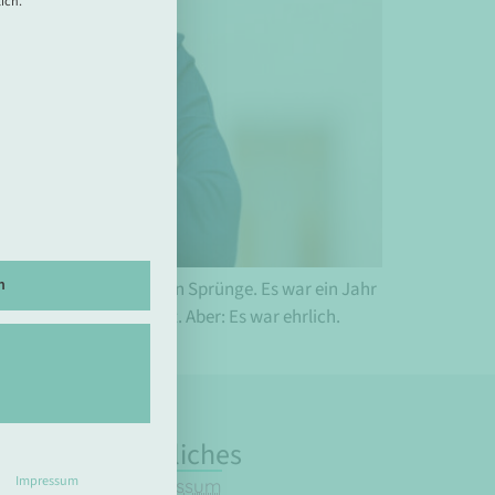
ich.
n
 war kein Jahr der großen Sprünge. Es war ein Jahr
 nicht alles war perfekt. Aber: Es war ehrlich.
Rechtliches
Impressum
Impressum