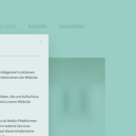
r mich
Kontakt
Newsletter
Mit diesem Button wird der Dialog geschlossen. Seine Funktional
hr
ruppen, für die eine Einwilligung erteilt werden kann. Die erste S
rundlegende Funktionen
nktionieren der Website
aten, die uns Aufschluss
mit unserer Website
ocial-Media-Plattformen
nn externe Services
 auf diese Inhalte keine