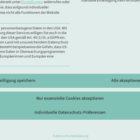
manuelle Einwilligung mehr erforderl
derzeit unter
Einstellungen
widerrufen oder
ie, dass aufgrund individueller
ise nicht alle Funktionen der Website
en personenbezogene Daten in den USA. Mit
ung dieser Services willigen Sie auch in die
 den USA gemäß Art. 49 (1) lit. a GDPR ein.
s ein Land mit unzureichendem Datenschutz
besteht beispielsweise die Gefahr, dass US-
ene Daten in Überwachungsprogrammen
r Europäerinnen und Europäer eine
willigung speichern
Alle akzeptiere
n Dazwischen. 2025 war mein erstes Jahr als Selbstständige. Und es
n Male. Nicht alles war geplant. Nicht alles war leicht. Und längst
Nur essenzielle Cookies akzeptieren
Individuelle Datenschutz-Präferenzen
Kontakt
Datenschutzerklärung
Schreibe mir eine
E-Mail
oder