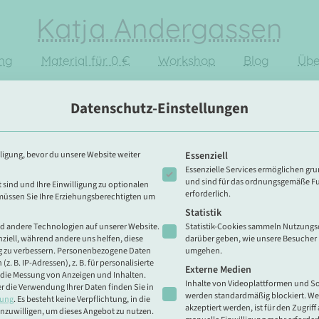
Katja Andergassen
ung
Material für 0 €
Workshop
Blog
Übe
hritt für Schritt durchs erste Ja
Datenschutz-Einstellungen
Es folgt eine Liste der Service-G
ligung, bevor du unsere Website weiter
Essenziell
Essenzielle Services ermöglichen g
und sind für das ordnungsgemäße Fu
t sind und Ihre Einwilligung zu optionalen
erforderlich.
müssen Sie Ihre Erziehungsberechtigten um
Statistik
d andere Technologien auf unserer Website.
Statistik-Cookies sammeln Nutzungsd
nziell, während andere uns helfen, diese
darüber geben, wie unsere Besucher 
 zu verbessern.
Personenbezogene Daten
umgehen.
z. B. IP-Adressen), z. B. für personalisierte
Externe Medien
 die Messung von Anzeigen und Inhalten.
Inhalte von Videoplattformen und S
r die Verwendung Ihrer Daten finden Sie in
werden standardmäßig blockiert. We
rung
.
Es besteht keine Verpflichtung, in die
akzeptiert werden, ist für den Zugriff
inzuwilligen, um dieses Angebot zu nutzen.