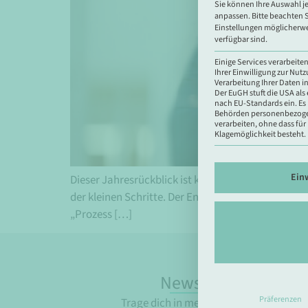
Sie können Ihre Auswahl je
anpassen.
Bitte beachten S
Einstellungen möglicherwe
verfügbar sind.
Einige Services verarbeit
Ihrer Einwilligung zur Nutz
Verarbeitung Ihrer Daten in
Der EuGH stuft die USA al
nach EU-Standards ein. Es 
Behörden personenbezog
verarbeiten, ohne dass fü
Klagemöglichkeit besteht.
Ein
Dieser Jahresrückblick ist kein Best-of. Er ist ei
der kleinen Schritte. Der Entscheidungen. Der erste
„Prozess […]
Newsletter
Präferenzen
Trage dich in meinen
Newsletter